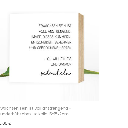
rwachsen sein ist voll anstrengend -
underhübsches Holzbild 15x15x2cm
8,80 €