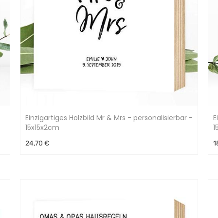
Einzigartiges Holzbild Mr & Mrs - personalisierbar -
E
15x15x2cm
1
24,70 €
1