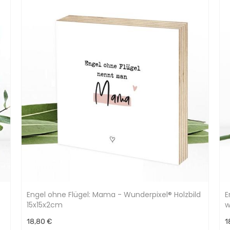
Engel ohne Flügel: Mama - Wunderpixel® Holzbild
E
15x15x2cm
w
18,80 €
1