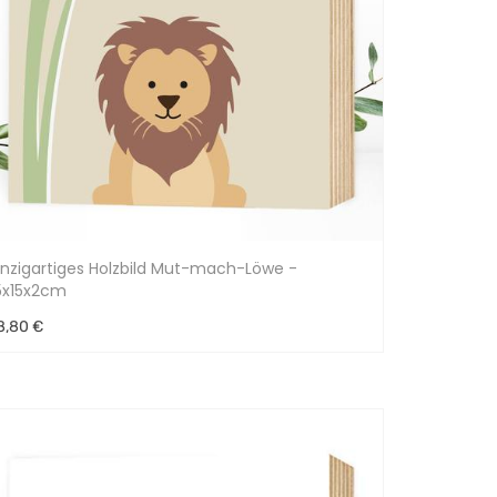
inzigartiges Holzbild Mut-mach-Löwe -
5x15x2cm
8,80 €