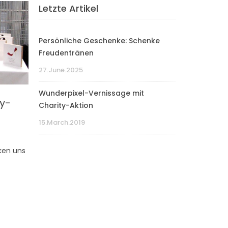
Letzte Artikel
Persönliche Geschenke: Schenke
Freudentränen
27.June.2025
Wunderpixel-Vernissage mit
y-
Charity-Aktion
15.March.2019
ken uns