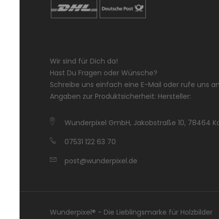
Wir sind für Dich da!
Hast Du Fragen oder Wünsche?
Schreibe uns einfach eine E-Mail oder rufe uns an
Angaben zur Produktsicherheit: Hersteller:
Wunderpixel GmbH, Jakobstraße 10, 78464 K
07531 122 63 70
post@wunderpixel.de
Wunderpixel® - Die Lieblingsmarke für Holz