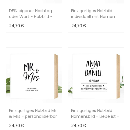
DEIN eigener Hashtag
Einzigartiges Holzbild
oder Wort - Holzbild -
individuell mit Namen
individualisierbar -
Geburtsdaten
24,70 €
24,70 €
15x15x2cm
Sternzeichen 15x15x2cm
Einzigartiges Holzbild Mr
Einzigartiges Holzbild
& Mrs - personalisierbar
Namensbild - Liebe ist -
- 15x15x2cm
personalisierbar -
24,70 €
24,70 €
15x15x2cm