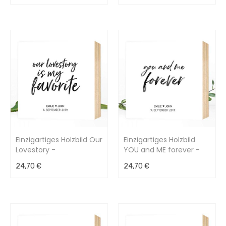
Einzigartiges Holzbild Our
Einzigartiges Holzbild
Lovestory -
YOU and ME forever -
personalisierbar -
personalisierbar -
24,70 €
24,70 €
15x15x2cm
15x15x2cm