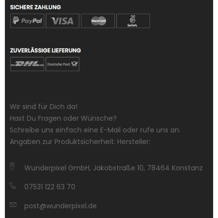
Wir sind für Dich da!
Hast Du Fragen oder Wünsche?
Schreibe uns einfach eine E-Mail oder rufe uns an.
Angaben zur Produktsicherheit: Hersteller:
Wunderpixel GmbH, Jakobstraße 10, 78464 Konstanz
07531 122 63 70
post@wunderpixel.de