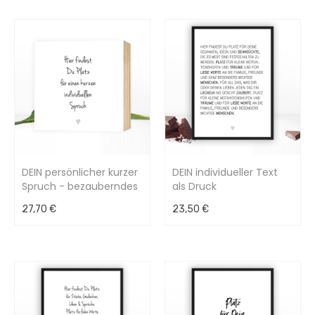
DEIN persönlicher kurzer
DEIN individueller Text
Spruch - bezauberndes
als Druck
Holzbild als Einzelstück
27,70 €
23,50 €
15x15x2cm