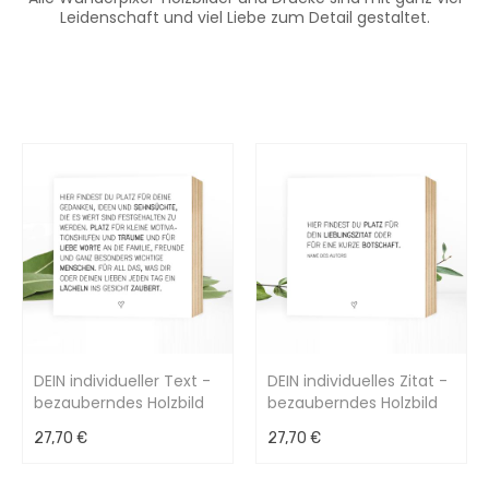
Leidenschaft und viel Liebe zum Detail gestaltet.
DEIN individueller Text -
DEIN individuelles Zitat -
bezauberndes Holzbild
bezauberndes Holzbild
als Einzelstück
als Einzelstück
27,70 €
27,70 €
15x15x2cm
15x15x2cm