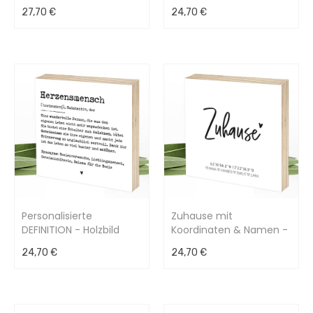
bezauberndes Holzbild
bezauberndes Holzbild
27,70 €
24,70 €
als Einzelstück
als Einzelstück
15x15x2cm
15x15x2cm
Personalisierte
Zuhause mit
DEFINITION - Holzbild
Koordinaten & Namen -
15x15x2cm
Holzbild 15x15x2cm
24,70 €
24,70 €