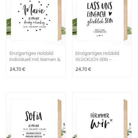
Einzigartiges Holzbild
Einzigartiges Holzbild
individuell mit Namen &
GLÜCKLICH SEIN -
Geburtsdaten 15x15x2cm
personalisierbar -
24,70 €
24,70 €
15x15x2cm