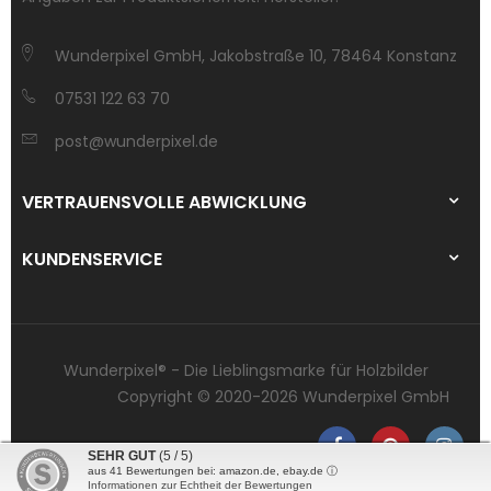
Wunderpixel GmbH, Jakobstraße 10, 78464 Konstanz
07531 122 63 70
post@wunderpixel.de
VERTRAUENSVOLLE ABWICKLUNG
KUNDENSERVICE
Wunderpixel® - Die Lieblingsmarke für Holzbilder
Copyright © 2020-2026 Wunderpixel GmbH
SEHR GUT
(5 / 5)
aus
41
Bewertungen bei: amazon.de, ebay.de ⓘ
Informationen zur Echtheit der Bewertungen