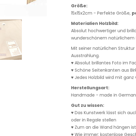
Größe:
15x15x2cm - Perfekte Größe,
p
Materialien Holzbild:
Absolut hochwertiger und bril
wunderschönem natürlichem E
Mit seiner natürlichen Struktu
Ausstrahlung.
♥ Absolut brillantes Foto im F
♥ Schöne Seitenkanten aus Bi
♥ Jedes Holzbild wird mit ganz v
Herstellungsart:
Handmade - made in Germany
Gut zu wissen:
♥ Das Kunstwerk lässt sich auc
oder in Regale stellen
♥ Zum an die Wand hängen ist
♥ Wie immer: kostenlose Ges