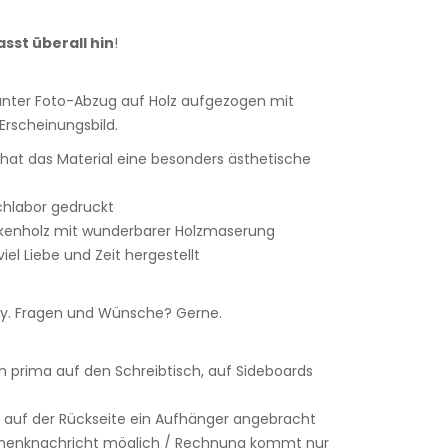
asst überall hin
!
lanter Foto-Abzug auf Holz aufgezogen mit
rscheinungsbild.
r hat das Material eine besonders ästhetische
achlabor gedruckt
rkenholz mit wunderbarer Holzmaserung
iel Liebe und Zeit hergestellt
. Fragen und Wünsche? Gerne.
h prima auf den Schreibtisch, auf Sideboards
 auf der Rückseite ein Aufhänger angebracht
chenknachricht möglich / Rechnung kommt nur