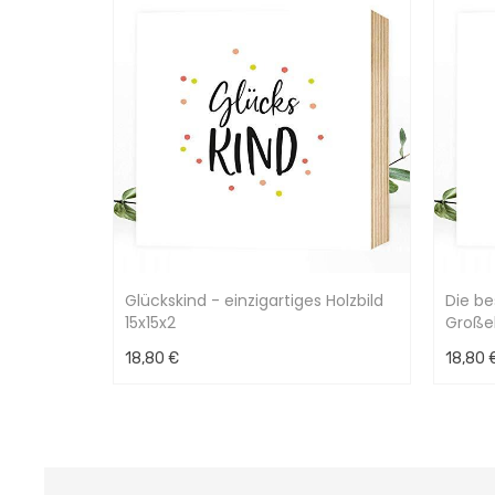
Glückskind - einzigartiges Holzbild
Die be
15x15x2
Großel
15x15
18,80 €
18,80 