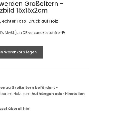
 werden Großeltern -
bild 15x15x2cm
 echter Foto-Druck auf Holz
9.0% MwSt.),
in DE versandkostenfrei
en Warenkorb legen
den zu Großeltern befördert -
erbarem Holz, zum
Aufhängen oder Hinstellen
.
asst überall hin
!