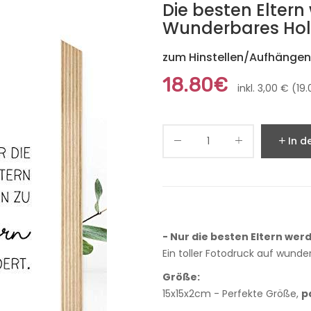
Die besten Eltern
Wunderbares Holz
zum Hinstellen/Aufhängen,
18.80€
inkl. 3,00 € (1
In d
- Nur die besten Eltern wer
Ein toller Fotodruck auf wund
Größe:
15x15x2cm - Perfekte Größe,
p