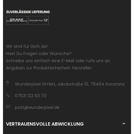
Wir sind für Dich da!
Hast Du Fragen oder Wünsche?
Schreibe uns einfach eine E-Mail oder rufe uns an.
Angaben zur Produktsicherheit: Hersteller:
Wunderpixel GmbH, Jakobstraße 10, 78464 Konstanz
07531 122 63 70
post@wunderpixel.de
VERTRAUENSVOLLE ABWICKLUNG