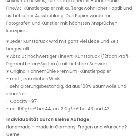
Absolut exklusives, sanft strukturiertes Hahnemühle
FineArt-Künstlerpapier mit außergewöhnlicher Haptik und
ästhetischer Ausstrahlung. Das Papier wurde für
Fotografen und Künstler mit höchsten Ansprüchen
konzipiert.
♥ Jeder Kunstdruck wird mit ganz viel Liebe und Zeit
hergestellt
♥ Absolut hochwertiger FineArt-Kunstdruck (12fach Profi-
Pigmenttinten-System) mit tiefstem Schwarz
♥ Original Hahnemühle Premium-Künstlerpapier
- matt, natürliches Weiß
- sehr alterungsbeständig, da aus 100% Baumwolle und
säurefrei
- Opacity >97
- ca. 190g/m² bei A4, ca. 310g/m² bei A3 und A2
Individualität durch kleine Auflage:
Handmade - made in Germany. Fragen und Wünsche?
Gerne.