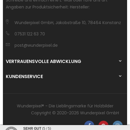
Angaben zur Produktsicherheit: Hersteller:
Wunderpixel GmbH, Jakobstraße 10, 78464 Konstanz
07531 122 63 70
post@wunderpixel.de
VERTRAUENSVOLLE ABWICKLUNG
KUNDENSERVICE
Wunderpixel® - Die Lieblingsmarke für Holzbilder
Copyright © 2020-2026 Wunderpixel GmbH
SEHR GUT
(5 / 5)