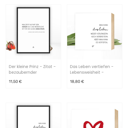
Der kleine Prinz - Zitat -
Das Leben vertiefen -
bezaubernder
Lebensweisheit -
Kunstdruck
einzigartiges Holzbild
11,50 €
18,80 €
15x15x2cm