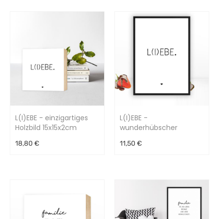
L(I)EBE - einzigartiges
L(I)EBE -
Holzbild 15x15x2cm
wunderhübscher
Kunstdruck
18,80 €
11,50 €