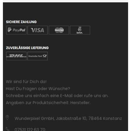
Wir sind für Dich da!
Hast Du Fragen oder Wünsche?
Schreibe uns einfach eine E-Mail oder rufe uns an.
Angaben zur Produktsicherheit: Hersteller:
Wunderpixel GmbH, Jakobstraße 10, 78464 Konstanz
07531 122 63 70