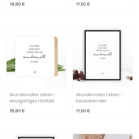
einzigartiges Holzbild
Kunstdruck
18,80 €
11,50 €
15x15x2cm
Wundervolles Leben -
Wundervolles Leben -
einzigartiges Holzbild
bezaubernder
15x15x2cm
Kunstdruck
18,80 €
11,50 €