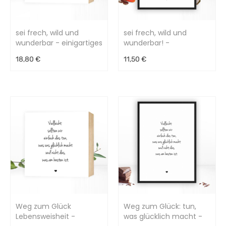
sei frech, wild und
sei frech, wild und
wunderbar - einigartiges
wunderbar! -
Holzbild 15x15x2cm
bezaubernder
18,80 €
11,50 €
Kunstdruck
Weg zum Glück
Weg zum Glück: tun,
Lebensweisheit -
was glücklich macht -