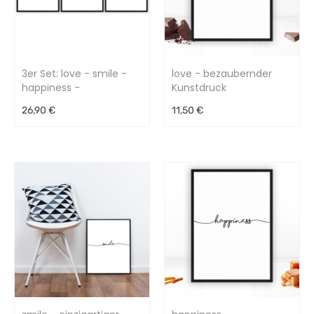
3er Set: love - smile -
love - bezaubernder
happiness -
Kunstdruck
bezaubernde
26,90 €
11,50 €
Kunstdrucke