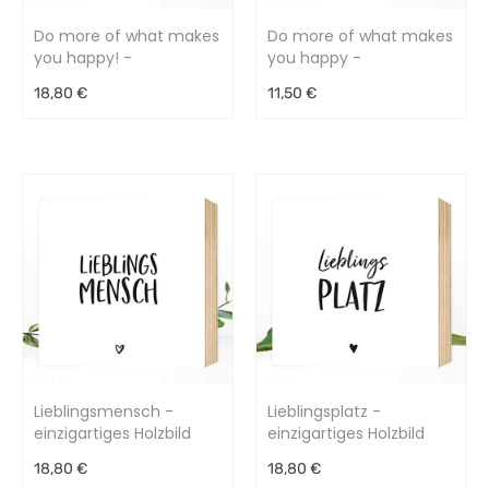
Do more of what makes
Do more of what makes
you happy! -
you happy -
einzigartiges Holzbild
bezaubernder
18,80 €
11,50 €
15x15x2cm
Kunstdruck
Lieblingsmensch -
Lieblingsplatz -
einzigartiges Holzbild
einzigartiges Holzbild
15x15x2cm
15x15x2cm
18,80 €
18,80 €