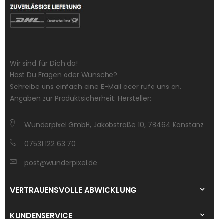
Wir sind für Dich da!
Hast Du Fragen oder Wünsche?
Schreibe uns einfach eine E-Mail oder rufe uns an.
Angaben zur Produktsicherheit: Hersteller:
Wunderpixel GmbH, Jakobstraße 10, 78464 Konstanz
07531 122 63 70
post@wunderpixel.de
VERTRAUENSVOLLE ABWICKLUNG
KUNDENSERVICE