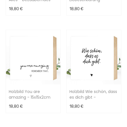
Holzbild 15x15x2cm
bezauberndes Holzbild
18,80 €
18,80 €
15x15x2cm
Holzbild You are
Holzbild Wie schön, dass
amazing - 15x15x2cm
es dich gibt -
Liebeserklärung -
18,80 €
18,80 €
15x15x2cm