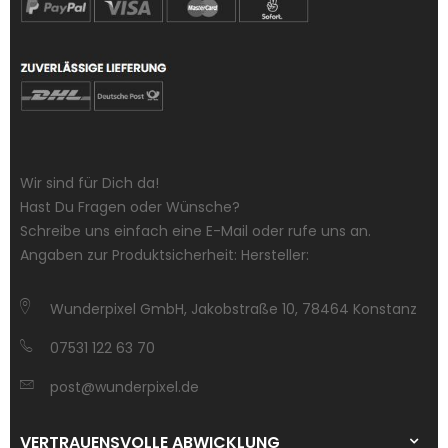
Wir sind für Dich da!
Hast Du Fragen oder Wünsche?
Schreibe uns einfach eine E-Mail oder rufe uns an.
Angaben zur Produktsicherheit: Hersteller:
Wunderpixel GmbH, Jakobstraße 10, 78464 Konstanz
07531 122 63 70
post@wunderpixel.de
VERTRAUENSVOLLE ABWICKLUNG