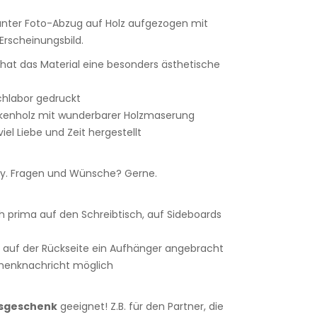
lanter Foto-Abzug auf Holz aufgezogen mit
rscheinungsbild.
r hat das Material eine besonders ästhetische
achlabor gedruckt
rkenholz mit wunderbarer Holzmaserung
iel Liebe und Zeit hergestellt
. Fragen und Wünsche? Gerne.
h prima auf den Schreibtisch, auf Sideboards
 auf der Rückseite ein Aufhänger angebracht
henknachricht möglich
tsgeschenk
geeignet! Z.B. für den Partner, die