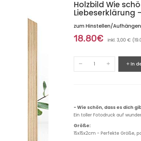
Holzbild Wie schö
Liebeserklärung 
zum Hinstellen/Aufhängen,
18.80€
inkl. 3,00 € (1
In d
- Wie schön, dass es dich gib
Ein toller Fotodruck auf wund
Größe:
15x15x2cm - Perfekte Größe, pa