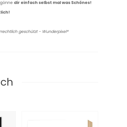
er gönne
dir einfach selbst mal was Schönes!
lich!
rechtlich geschützt - Wunderpixel®
uch