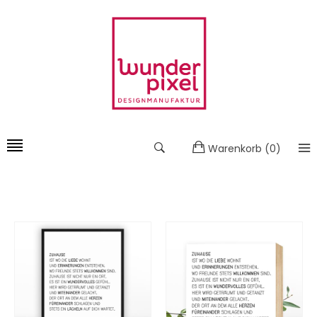
Warenkorb
(
0
)