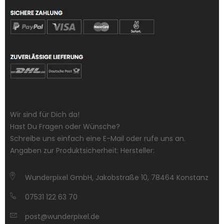
Wir sind für Dich da!
Hast Du Fragen oder Wünsche?
Schreibe uns einfach eine E-Mail oder rufe uns an.
Angaben zur Produktsicherheit: Hersteller:
Wunderpixel GmbH, Jakobstraße 10, 78464 Konstanz
07531 122 63 70
post@wunderpixel.de