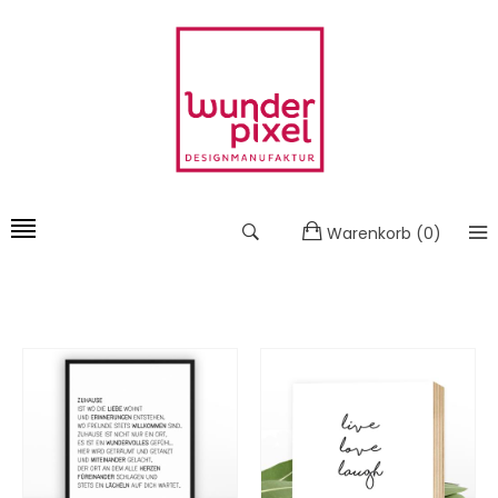
Warenkorb
(
0
)