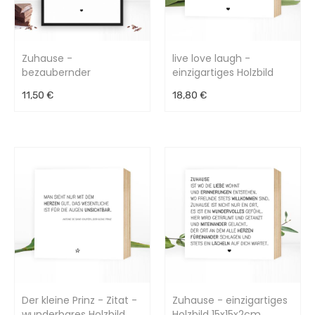
Zuhause -
live love laugh -
bezaubernder
einzigartiges Holzbild
Kunstdruck
15x15x2cm
11,50 €
18,80 €
Der kleine Prinz - Zitat -
Zuhause - einzigartiges
wunderbares Holzbild
Holzbild 15x15x2cm