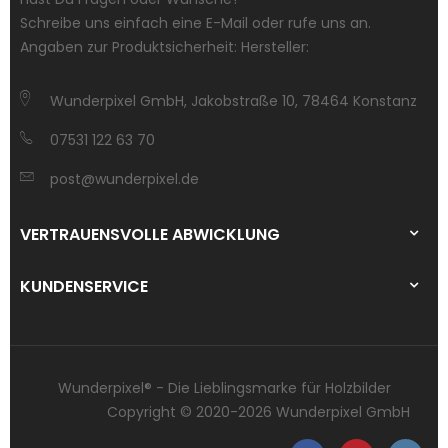
Schreibe uns einfach eine E-Mail oder rufe uns an.
Angaben zur Produktsicherheit: Hersteller:
Wunderpixel GmbH, Jakobstraße 10, 78464 Konstanz
07531 122 63 70
post@wunderpixel.de
VERTRAUENSVOLLE ABWICKLUNG
KUNDENSERVICE
Wunderpixel® - Die Lieblingsmarke für Holzbilder
Copyright © 2020-2026 Wunderpixel GmbH