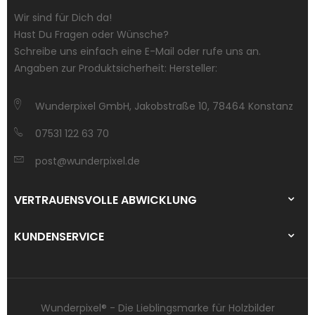
Wir sind für Dich da!
Hast Du Fragen oder Wünsche?
Schreibe uns einfach eine E-Mail oder rufe uns an.
Angaben zur Produktsicherheit: Hersteller:
Wunderpixel GmbH, Jakobstraße 10, 78464 Konstanz
07531 122 63 70
post@wunderpixel.de
VERTRAUENSVOLLE ABWICKLUNG
KUNDENSERVICE
Wunderpixel® - Die Lieblingsmarke für Holzbilder