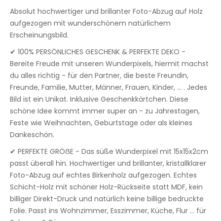
Absolut hochwertiger und brillanter Foto-Abzug auf Holz
aufgezogen mit wunderschönem natürlichem
Erscheinungsbild.
✔ 100% PERSÖNLICHES GESCHENK & PERFEKTE DEKO -
Bereite Freude mit unseren Wunderpixels, hiermit machst
du alles richtig - für den Partner, die beste Freundin,
Freunde, Familie, Mutter, Männer, Frauen, Kinder, ... . Jedes
Bild ist ein Unikat. Inklusive Geschenkkärtchen. Diese
schöne Idee kommt immer super an - zu Jahrestagen,
Feste wie Weihnachten, Geburtstage oder als kleines
Dankeschön.
✔ PERFEKTE GRÖẞE - Das süße Wunderpixel mit 15x15x2cm
passt überall hin. Hochwertiger und brillanter, kristallklarer
Foto-Abzug auf echtes Birkenholz aufgezogen. Echtes
Schicht-Holz mit schöner Holz-Rückseite statt MDF, kein
billiger Direkt-Druck und natürlich keine billige bedruckte
Folie. Passt ins Wohnzimmer, Esszimmer, Küche, Flur ... für