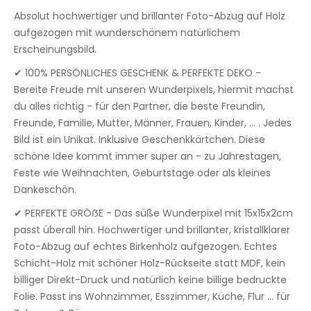
Absolut hochwertiger und brillanter Foto-Abzug auf Holz
aufgezogen mit wunderschönem natürlichem
Erscheinungsbild.
✔ 100% PERSÖNLICHES GESCHENK & PERFEKTE DEKO -
Bereite Freude mit unseren Wunderpixels, hiermit machst
du alles richtig - für den Partner, die beste Freundin,
Freunde, Familie, Mutter, Männer, Frauen, Kinder, ... . Jedes
Bild ist ein Unikat. Inklusive Geschenkkärtchen. Diese
schöne Idee kommt immer super an - zu Jahrestagen,
Feste wie Weihnachten, Geburtstage oder als kleines
Dankeschön.
✔ PERFEKTE GRÖẞE - Das süße Wunderpixel mit 15x15x2cm
passt überall hin. Hochwertiger und brillanter, kristallklarer
Foto-Abzug auf echtes Birkenholz aufgezogen. Echtes
Schicht-Holz mit schöner Holz-Rückseite statt MDF, kein
billiger Direkt-Druck und natürlich keine billige bedruckte
Folie. Passt ins Wohnzimmer, Esszimmer, Küche, Flur ... für