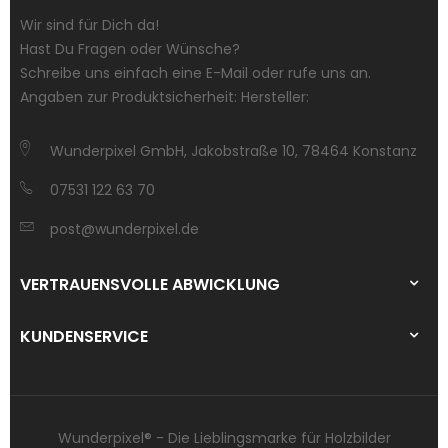
Wir sind für Dich da!
Hast Du Fragen oder Wünsche?
Schreibe uns einfach eine E-Mail oder rufe uns an.
Angaben zur Produktsicherheit: Hersteller:
Wunderpixel GmbH, Jakobstraße 10, 78464 Konstanz
07531 122 63 70
post@wunderpixel.de
VERTRAUENSVOLLE ABWICKLUNG
KUNDENSERVICE
Wunderpixel® - Die Lieblingsmarke für Holzbilder