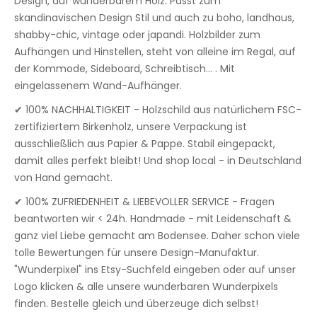
Design, auf wunderbarem Holz. Passt zum
skandinavischen Design Stil und auch zu boho, landhaus,
shabby-chic, vintage oder japandi. Holzbilder zum
Aufhängen und Hinstellen, steht von alleine im Regal, auf
der Kommode, Sideboard, Schreibtisch... . Mit
eingelassenem Wand-Aufhänger.
✔ 100% NACHHALTIGKEIT - Holzschild aus natürlichem FSC-
zertifiziertem Birkenholz, unsere Verpackung ist
ausschließlich aus Papier & Pappe. Stabil eingepackt,
damit alles perfekt bleibt! Und shop local - in Deutschland
von Hand gemacht.
✔ 100% ZUFRIEDENHEIT & LIEBEVOLLER SERVICE - Fragen
beantworten wir < 24h. Handmade - mit Leidenschaft &
ganz viel Liebe gemacht am Bodensee. Daher schon viele
tolle Bewertungen für unsere Design-Manufaktur.
"Wunderpixel" ins Etsy-Suchfeld eingeben oder auf unser
Logo klicken & alle unsere wunderbaren Wunderpixels
finden. Bestelle gleich und überzeuge dich selbst!