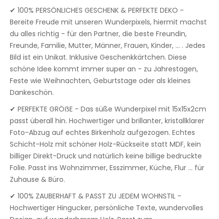
✔ 100% PERSÖNLICHES GESCHENK & PERFEKTE DEKO -
Bereite Freude mit unseren Wunderpixels, hiermit machst
du alles richtig - für den Partner, die beste Freundin,
Freunde, Familie, Mutter, Männer, Frauen, Kinder, ... . Jedes
Bild ist ein Unikat. Inklusive Geschenkkärtchen. Diese
schöne Idee kommt immer super an - zu Jahrestagen,
Feste wie Weihnachten, Geburtstage oder als kleines
Dankeschön.
✔ PERFEKTE GRÖẞE - Das süße Wunderpixel mit 15x15x2cm
passt überall hin. Hochwertiger und brillanter, kristallklarer
Foto-Abzug auf echtes Birkenholz aufgezogen. Echtes
Schicht-Holz mit schöner Holz-Rückseite statt MDF, kein
billiger Direkt-Druck und natürlich keine billige bedruckte
Folie. Passt ins Wohnzimmer, Esszimmer, Küche, Flur ... für
Zuhause & Büro.
✔ 100% ZAUBERHAFT & PASST ZU JEDEM WOHNSTIL -
Hochwertiger Hingucker, persönliche Texte, wundervolles