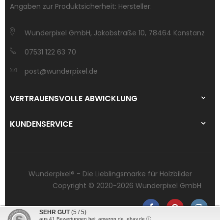
Angaben zur Produktsicherheit: Hersteller:
Wunderpixel GmbH, Jakobstraße 10, 78464 Konstanz
07531 122 63 70
post@wunderpixel.de
VERTRAUENSVOLLE ABWICKLUNG
KUNDENSERVICE
Wunderpixel® - Die Lieblingsmarke für Holzbilder
Copyright © 2020-2026 Wunderpixel GmbH
SEHR GUT
(5 / 5)
aus
41
Bewertungen bei: amazon.de, ebay.de ⓘ