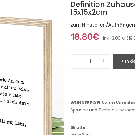
Definition Zuhaus
15x15x2cm
zum Hinstellen/Aufhängen,
18.80€
inkl. 3,00 € (1
In d
WUNDERPIXELS zum Versch
Sprüche und Texte auf wunde
Größe:
15x15x2cm