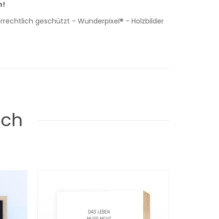
h!
rechtlich geschützt - Wunderpixel® - Holzbilder
uch