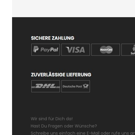
Wir sind für Dich da!
Hast Du Fragen oder Wünsche?
Schreibe uns einfach eine E-Mail oder rufe uns an