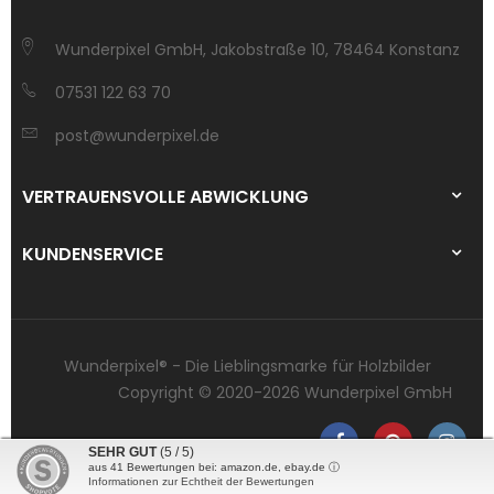
Wunderpixel GmbH, Jakobstraße 10, 78464 Konstanz
07531 122 63 70
post@wunderpixel.de
VERTRAUENSVOLLE ABWICKLUNG
KUNDENSERVICE
Wunderpixel® - Die Lieblingsmarke für Holzbilder
Copyright © 2020-2026 Wunderpixel GmbH
SEHR GUT
(5 / 5)
aus
41
Bewertungen bei: amazon.de, ebay.de ⓘ
Informationen zur Echtheit der Bewertungen