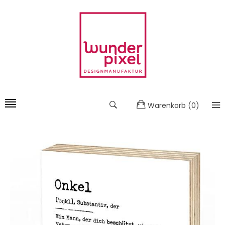
Warenkorb
(
0
)