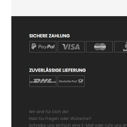
Wir sind für Dich da!
Hast Du Fragen oder Wünsche?
Schreibe uns einfach eine E-Mail oder rufe uns an