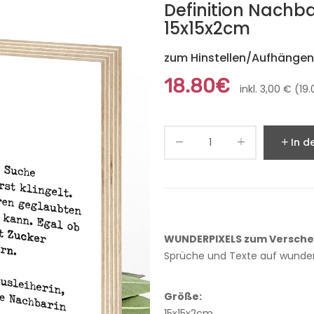
Definition Nachba
15x15x2cm
zum Hinstellen/Aufhängen,
18.80€
inkl. 3,00 € (1
In d
WUNDERPIXELS zum Versch
Sprüche und Texte auf wunde
Größe:
15x15x2cm