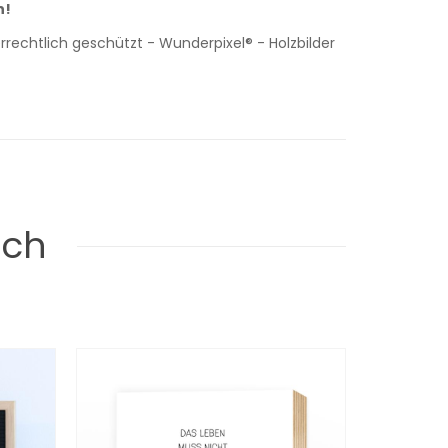
h!
rechtlich geschützt - Wunderpixel® - Holzbilder
uch