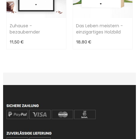
Zuhause -
Das Leben meistern -
bezaubernder
einzigartiges Holzbild
Kunstdruck
15x15x2cm
11,50 €
18,80 €