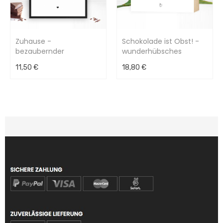
Zuhause -
Schokolade ist Obst! -
bezaubernder
wunderhübsches
Kunstdruck
Holzbild 15x15x2cm
11,50 €
18,80 €