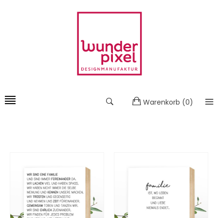
Warenkorb
(
0
)