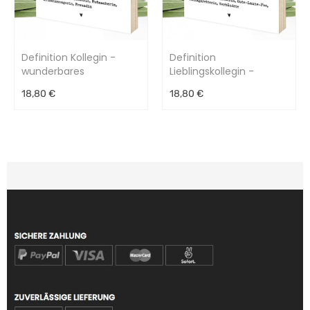
Definition Kollegin -
Definition
wunderbares
Lieblingskollegin -
Wunderpixel® Holzbild -
bezauberndes
18,80 €
18,80 €
15x15x2cm
Wunderpixel® Holzbild
15x15x2cm