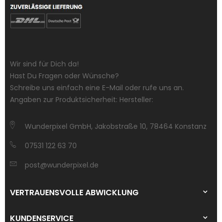
Wir sind für Dich da!
Hast Du Fragen oder Wünsche?
Schreibe uns einfach eine E-Mail oder rufe uns an.
Angaben zur Produktsicherheit: Hersteller:
Wunderpixel GmbH, Jakobstraße 10, 78464 Konstanz
07531 122 63 70
post@wunderpixel.de
VERTRAUENSVOLLE ABWICKLUNG
KUNDENSERVICE