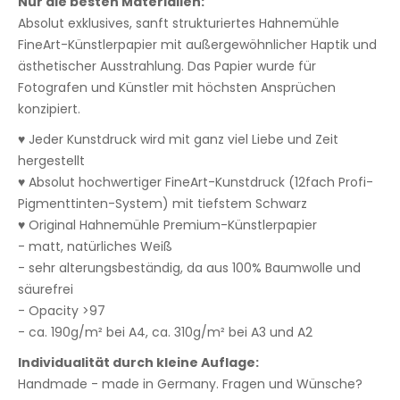
Nur die besten Materialien:
Absolut exklusives, sanft strukturiertes Hahnemühle
FineArt-Künstlerpapier mit außergewöhnlicher Haptik und
ästhetischer Ausstrahlung. Das Papier wurde für
Fotografen und Künstler mit höchsten Ansprüchen
konzipiert.
♥ Jeder Kunstdruck wird mit ganz viel Liebe und Zeit
hergestellt
♥ Absolut hochwertiger FineArt-Kunstdruck (12fach Profi-
Pigmenttinten-System) mit tiefstem Schwarz
♥ Original Hahnemühle Premium-Künstlerpapier
- matt, natürliches Weiß
- sehr alterungsbeständig, da aus 100% Baumwolle und
säurefrei
- Opacity >97
- ca. 190g/m² bei A4, ca. 310g/m² bei A3 und A2
Individualität durch kleine Auflage:
Handmade - made in Germany. Fragen und Wünsche?