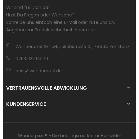
Wir sind für Dich da!
Hast Du Fragen oder Wünsche?
Schreibe uns einfach eine E-Mail oder rufe uns an.
Angaben zur Produktsicherheit: Hersteller:
Wunderpixel GmbH, Jakobstraße 10, 78464 Konstanz
07531 122 63 70
post@wunderpixel.de
VERTRAUENSVOLLE ABWICKLUNG
KUNDENSERVICE
Wunderpixel® - Die Lieblingsmarke für Holzbilder