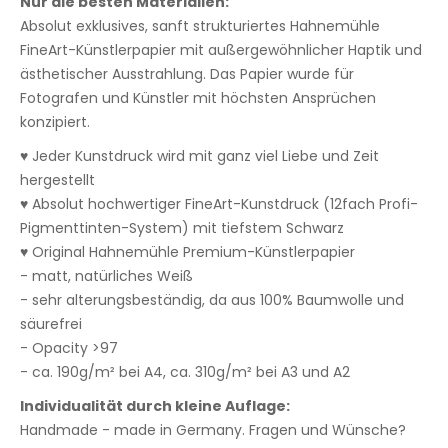
Nur die besten Materialien:
Absolut exklusives, sanft strukturiertes Hahnemühle
FineArt-Künstlerpapier mit außergewöhnlicher Haptik und
ästhetischer Ausstrahlung. Das Papier wurde für
Fotografen und Künstler mit höchsten Ansprüchen
konzipiert.
♥ Jeder Kunstdruck wird mit ganz viel Liebe und Zeit
hergestellt
♥ Absolut hochwertiger FineArt-Kunstdruck (12fach Profi-
Pigmenttinten-System) mit tiefstem Schwarz
♥ Original Hahnemühle Premium-Künstlerpapier
- matt, natürliches Weiß
- sehr alterungsbeständig, da aus 100% Baumwolle und
säurefrei
- Opacity >97
- ca. 190g/m² bei A4, ca. 310g/m² bei A3 und A2
Individualität durch kleine Auflage:
Handmade - made in Germany. Fragen und Wünsche?