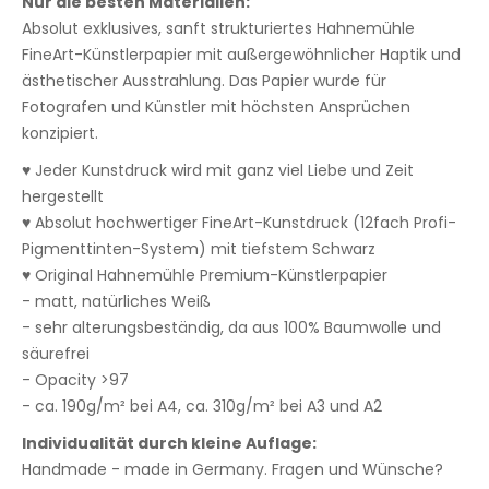
Nur die besten Materialien:
Absolut exklusives, sanft strukturiertes Hahnemühle
FineArt-Künstlerpapier mit außergewöhnlicher Haptik und
ästhetischer Ausstrahlung. Das Papier wurde für
Fotografen und Künstler mit höchsten Ansprüchen
konzipiert.
♥ Jeder Kunstdruck wird mit ganz viel Liebe und Zeit
hergestellt
♥ Absolut hochwertiger FineArt-Kunstdruck (12fach Profi-
Pigmenttinten-System) mit tiefstem Schwarz
♥ Original Hahnemühle Premium-Künstlerpapier
- matt, natürliches Weiß
- sehr alterungsbeständig, da aus 100% Baumwolle und
säurefrei
- Opacity >97
- ca. 190g/m² bei A4, ca. 310g/m² bei A3 und A2
Individualität durch kleine Auflage:
Handmade - made in Germany. Fragen und Wünsche?