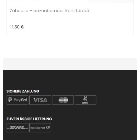
Zuhause - bezaubernder Kunstdruck
11,50 €