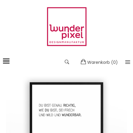
Warenkorb
(
0
)