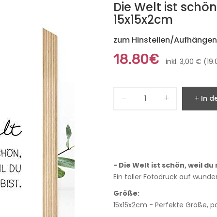
Die Welt ist schö
15x15x2cm
zum Hinstellen/Aufhängen,
18.80€
inkl. 3,00 € (1
In d
- Die Welt ist schön, weil du 
Ein toller Fotodruck auf wund
Größe:
15x15x2cm - Perfekte Größe, pa