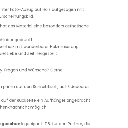
lanter Foto-Abzug auf Holz aufgezogen mit
rscheinungsbild.
r hat das Material eine besonders ästhetische
achlabor gedruckt
rkenholz mit wunderbarer Holzmaserung
iel Liebe und Zeit hergestellt
. Fragen und Wünsche? Gerne.
h prima auf den Schreibtisch, auf Sideboards
 auf der Rückseite ein Aufhänger angebracht
chenknachricht möglich
tsgeschenk
geeignet! Z.B. für den Partner, die