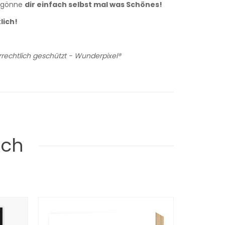
er gönne
dir einfach selbst mal was Schönes!
lich!
rechtlich geschützt - Wunderpixel®
uch