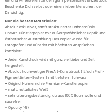
ein und wir erstellen Dir dein ganz persönliches Einzelstück.
Beschenke Dich selbst oder einen lieben Menschen, der
Dir wichtig.
Nur die besten Materialien:
Absolut exklusives, sanft strukturiertes Hahnemühle
FineArt-Künstlerpapier mit außergewöhnlicher Haptik und
ästhetischer Ausstrahlung. Das Papier wurde für
Fotografen und Künstler mit höchsten Ansprüchen
konzipiert.
♥ Jeder Kunstdruck wird mit ganz viel Liebe und Zeit
hergestellt
♥ Absolut hochwertiger FineArt-Kunstdruck (12fach Profi-
Pigmenttinten-System) mit tiefstem Schwarz
♥ Original Hahnemühle Premium-Künstlerpapier
- matt, natürliches Weiß
- sehr alterungsbeständig, da aus 100% Baumwolle und
säurefrei
- Opacity >97