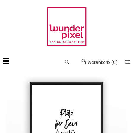
Warenkorb
(
0
)