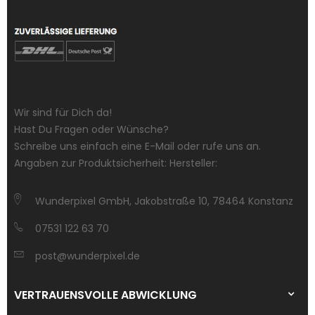
Wir sind für Dich da!
Hast Du Fragen oder Wünsche?
Schreibe uns einfach eine E-Mail oder rufe uns an.
Angaben zur Produktsicherheit: Hersteller:
Wunderpixel GmbH, Jakobstraße 10, 78464 Konstanz
07531 122 63 70
post@wunderpixel.de
VERTRAUENSVOLLE ABWICKLUNG